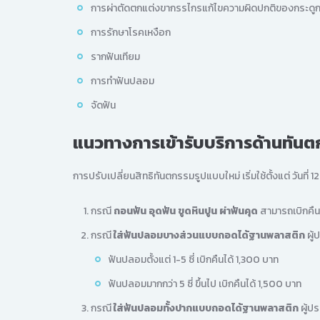
การผ่าตัดตกแต่งขากรรไกรแก้ไขความผิดปกติของกระดู
การรักษาโรคเหงือก
รากฟันเทียม
การทำฟันปลอม
จัดฟัน
แนวทางการเข้ารับบริการด้านทัน
การปรับเปลี่ยนสิทธิทันตกรรมรูปแบบใหม่ เริ่มใช้ตั้งแต่ วันที่ 
กรณี
ถอนฟัน อุดฟัน ขูดหินปูน ผ่าฟันคุด
สามารถเบิกคืนไ
กรณี
ใส่ฟันปลอมบางส่วนแบบถอดได้ฐานพลาสติก
ผู้
ฟันปลอมตั้งแต่ 1-5 ซี่ เบิกคืนได้ 1,300 บาท
ฟันปลอมมากกว่า 5 ซี่ ขึ้นไป เบิกคืนได้ 1,500 บาท
กรณี
ใส่ฟันปลอมทั้งปากแบบถอดได้ฐานพลาสติก
ผู้ปร