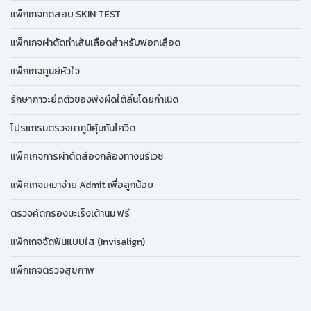
แพ็กเกจทดสอบ SKIN TEST
แพ็กเกจผ่าตัดทำเส้นเลือดสำหรับฟอกเลือด
แพ็กเกจศูนย์หัวใจ
รักษาภาวะยึดตัวของพังผืดใต้ลิ้นโดยกำเนิด
โปรแกรมตรวจหาภูมิคุ้มกันโควิด
แพ็คเกจการผ่าตัดส่องกล้องทางนรีเวช
แพ็คเกจเหมาจ่าย Admit เพื่อลูกน้อย
ตรวจคัดกรองมะเร็งเต้านม ฟรี
แพ็กเกจจัดฟันแบบใส (Invisalign)
แพ็กเกจตรวจสุขภาพ