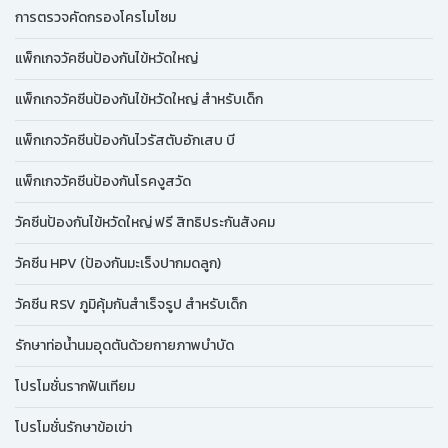
การตรวจคัดกรองโครโมโซม
แพ็กเกจวัคซีนป้องกันไข้หวัดใหญ่
แพ็กเกจวัคซีนป้องกันไข้หวัดใหญ่ สำหรับเด็ก
แพ็กเกจวัคซีนป้องกันไวรัสตับอักเสบ บี
แพ็กเกจวัคซีนป้องกันโรคงูสวัด
วัคซีนป้องกันไข้หวัดใหญ่ ฟรี สิทธิประกันสังคม
วัคซีน HPV (ป้องกันมะเร็งปากมดลูก)
วัคซีน RSV ภูมิคุ้มกันสำเร็จรูป สำหรับเด็ก
รักษาท่อน้ำนมอุดตันด้วยกายภาพบำบัด
โปรโมชั่นรากฟันเทียม
โปรโมชั่นรักษาข้อเข่า