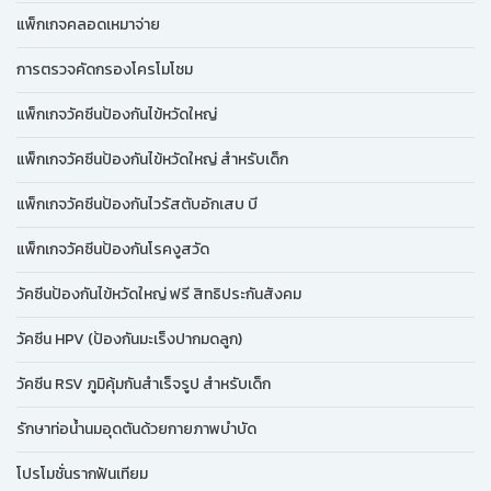
แพ็กเกจคลอดเหมาจ่าย
การตรวจคัดกรองโครโมโซม
แพ็กเกจวัคซีนป้องกันไข้หวัดใหญ่
แพ็กเกจวัคซีนป้องกันไข้หวัดใหญ่ สำหรับเด็ก
แพ็กเกจวัคซีนป้องกันไวรัสตับอักเสบ บี
แพ็กเกจวัคซีนป้องกันโรคงูสวัด
วัคซีนป้องกันไข้หวัดใหญ่ ฟรี สิทธิประกันสังคม
วัคซีน HPV (ป้องกันมะเร็งปากมดลูก)
วัคซีน RSV ภูมิคุ้มกันสำเร็จรูป สำหรับเด็ก
รักษาท่อน้ำนมอุดตันด้วยกายภาพบำบัด
โปรโมชั่นรากฟันเทียม