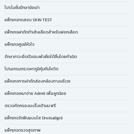
โปรโมชั่นรักษาข้อเข่า
แพ็กเกจทดสอบ SKIN TEST
แพ็กเกจผ่าตัดทำเส้นเลือดสำหรับฟอกเลือด
แพ็กเกจศูนย์หัวใจ
รักษาภาวะยึดตัวของพังผืดใต้ลิ้นโดยกำเนิด
โปรแกรมตรวจหาภูมิคุ้มกันโควิด
แพ็คเกจการผ่าตัดส่องกล้องทางนรีเวช
แพ็คเกจเหมาจ่าย Admit เพื่อลูกน้อย
ตรวจคัดกรองมะเร็งเต้านม ฟรี
แพ็กเกจจัดฟันแบบใส (Invisalign)
แพ็กเกจตรวจสุขภาพ